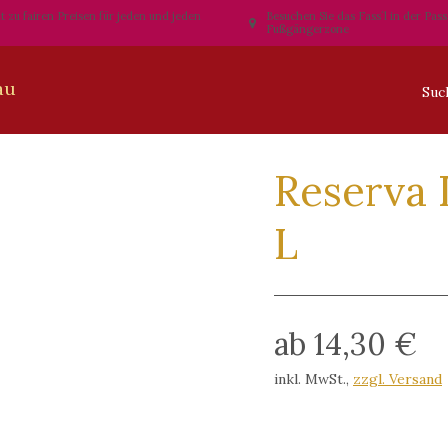
t zu fairen Preisen für jeden und jeden
Besuchen Sie das Fass´l in der Pas
Fußgängerzone
Reserva 
L
ab 14,30 €
inkl. MwSt.
,
zzgl. Versand