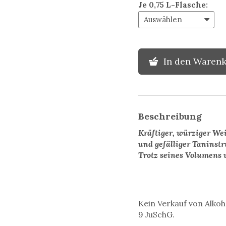
Je 0,75 L-Flasche
:
In den Waren
Beschreibung
Kräftiger, würziger We
und gefälliger Taninst
Trotz seines Volumens 
Kein Verkauf von Alkoh
9 JuSchG.