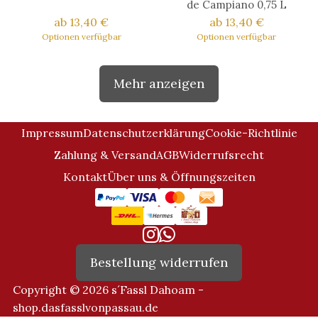
de Campiano 0,75 L
ab 13,40 €
ab 13,40 €
Optionen verfügbar
Optionen verfügbar
Mehr anzeigen
Impressum
Datenschutzerklärung
Cookie-Richtlinie
Zahlung & Versand
AGB
Widerrufsrecht
Kontakt
Über uns & Öffnungszeiten
Bestellung widerrufen
Copyright © 2026 s´Fassl Dahoam -
shop.dasfasslvonpassau.de