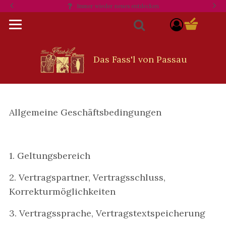
Immer wieder neues entdecken
Opti
component
Suche
Allgemeine Geschäftsbedingungen
1. Geltungsbereich
2. Vertragspartner, Vertragsschluss,
Korrekturmöglichkeiten
3. Vertragssprache, Vertragstextspeicherung