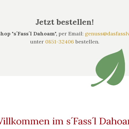
Jetzt bestellen!
hop "s´Fass´l Dahoam",
per Email:
genuss@dasfassl
unter
0851-32406
bestellen.
illkommen im s´Fass´l Daho