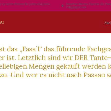
t zu fairen Preisen für jeden und jeden
Besuchen Sie das Fass´l in der Pas
Fußgängerzone
st das „Fass´l“ das führende Fachges
ker ist. Letztlich sind wir DER Tan
 beliebigen Mengen gekauft werden 
zu. Und wer es nicht nach Passau sch