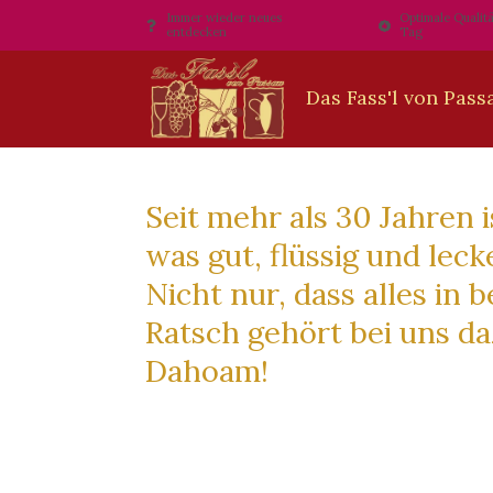
Immer wieder neues
Optimale Qualitä
entdecken
Tag
Seit mehr als 30 Jahren i
was gut, flüssig und lec
Nicht nur, dass alles in
Ratsch gehört bei uns da
Dahoam!