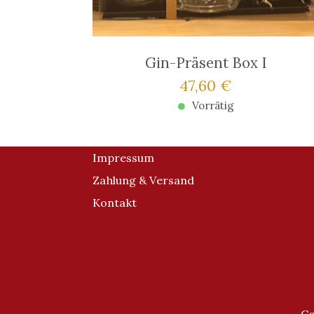
Gin-Präsent Box I
Verkaufspreis: 47,
47,60 €
Vorrätig
Impressum
Zahlung & Versand
Kontakt