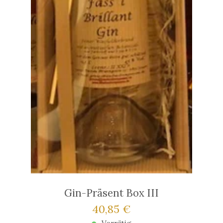
Gin-Präsent Box III
90 €
Verkaufspreis: 40,85 €
40,85 €