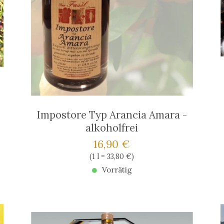
Impostore Typ Arancia Amara -
alkoholfrei
Verkaufspreis: 16,90 €
16,90 €
Preis pro (1 l = 33,80 €)
(
1 l = 33,80 €
)
Vorrätig