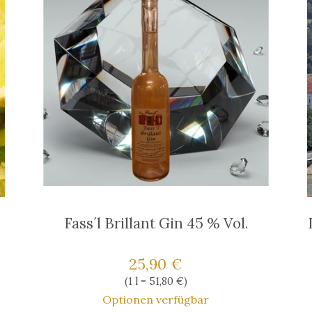
Fass´l Brillant Gin 45 % Vol.
Verkaufspreis: 25,90 €
25,90 €
Preis pro (1 l = 51,80 €)
(
1 l = 51,80 €
)
Optionen verfügbar