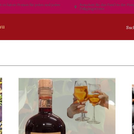
t zu fairen Preisen für jeden und jeden
Besuchen Sie das Fass´l in der Pas
Fußgängerzone