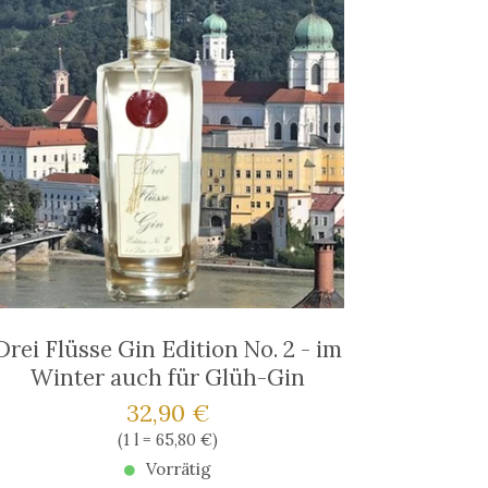
Drei Flüsse Gin Edition No. 2 - im
Winter auch für Glüh-Gin
Verkaufspreis: 32,90 €
32,90 €
Preis pro (1 l = 65,80 €)
(
1 l = 65,80 €
)
Vorrätig