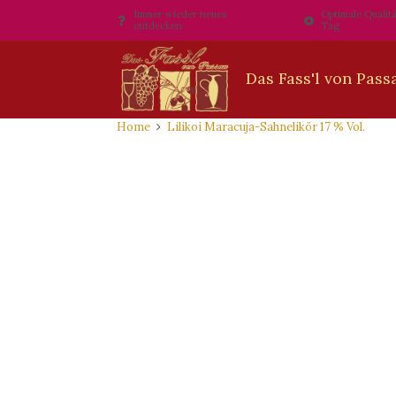
Immer wieder neues
Optimale Qualitä
entdecken
Tag
Home
Lilikoi Maracuja-Sahnelikör 17 % Vol.