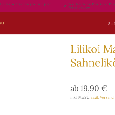
t zu fairen Preisen für jeden und jeden
Besuchen Sie das Fass´l in der Pas
Fußgängerzone
Lilikoi M
Sahnelikö
ab 19,90 €
inkl. MwSt.
,
zzgl. Versand