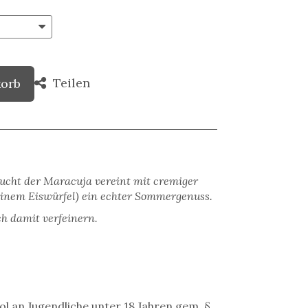
Teilen
korb
rucht der Maracuja vereint mit cremiger
 einem Eiswürfel) ein echter Sommergenuss.
ch damit verfeinern.
ol an Jugendliche unter 18 Jahren gem. §