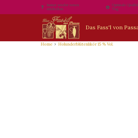
Immer wieder neues
Optimale Qualitä
entdecken
Tag
Home
Holunderblütenlikör 15 % Vol.