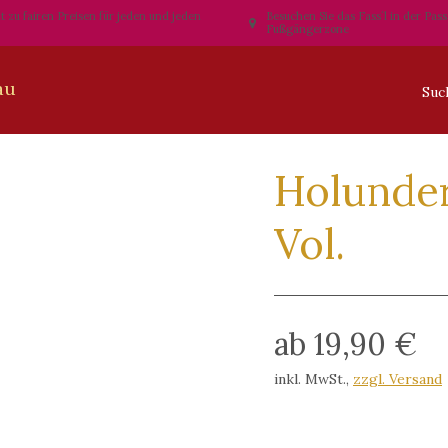
t zu fairen Preisen für jeden und jeden
Besuchen Sie das Fass´l in der Pas
Fußgängerzone
Holunder
Vol.
ab 19,90 €
inkl. MwSt.
,
zzgl. Versand