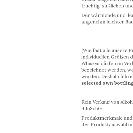
fruchtig-süßlichen un
Der wärmende und leic
angenehm leichter Ra
(Wie fast alle unsere P
individuellen Größen d
Whiskys dürfen im Verk
bezeichnet werden, wen
wurden. Deshalb führen
selected own bottling
Kein Verkauf von Alkoh
9 JuSchG
Produktmerkmale und v
der Produktauswahl i