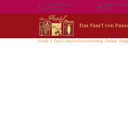
Immer wieder neues
Optimale Qualitä
entdecken
Tag
Home
Fass´l selected own bottling „Faolan“ Sing