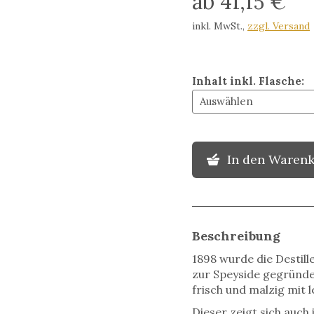
ab 41,15 €
inkl. MwSt.
,
zzgl. Versand
Inhalt inkl. Flasche
:
In den Waren
Beschreibung
1898 wurde die Destill
zur Speyside gegründet.
frisch und malzig mit 
Dieser zeigt sich auc