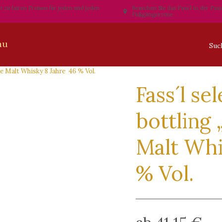
t zu fairen Preisen für jeden und jeden
Besuchen Sie das Fass´l in der Pas
Fußgängerzone
le Malt Whisky 8 Jahre 46 % Vol.
Fass´l s
bottling 
Malt Whi
% Vol.