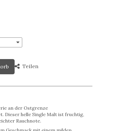
Teilen
korb
erie an der Ostgrenze
 Dieser helle Single Malt ist fruchtig,
leichter Rauchnote.
h im Geschmack mit einem milden,