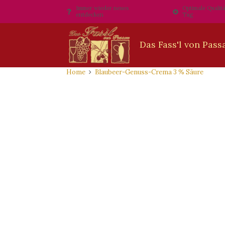
Immer wieder neues
Optimale Qualitä
entdecken
Tag
Home
Blaubeer-Genuss-Crema 3 % Säure