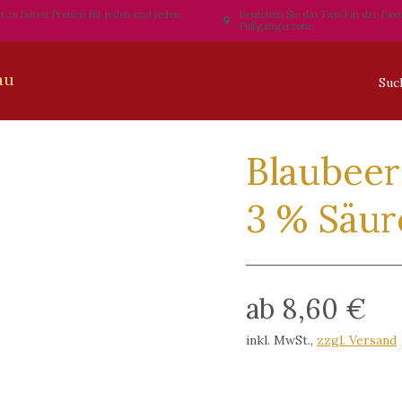
t zu fairen Preisen für jeden und jeden
Besuchen Sie das Fass´l in der Pas
Fußgängerzone
Blaubee
3 % Säur
ab 8,60 €
inkl. MwSt.
,
zzgl. Versand