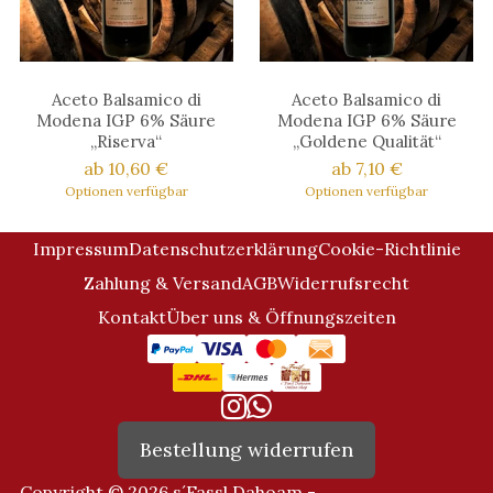
Aceto Balsamico di
Aceto Balsamico di
Modena IGP 6% Säure
Modena IGP 6% Säure
„Riserva“
„Goldene Qualität“
ab 10,60 €
ab 7,10 €
Optionen verfügbar
Optionen verfügbar
Impressum
Datenschutzerklärung
Cookie-Richtlinie
Zahlung & Versand
AGB
Widerrufsrecht
Kontakt
Über uns & Öffnungszeiten
Bestellung widerrufen
Copyright © 2026 s´Fassl Dahoam -