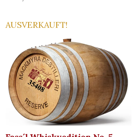
AUSVERKAUFT!
Fass´l Whiskyedition No. 5