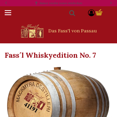
Immer wieder neues entdecken
Opti
component
Suche
Fass´l Whiskyedition No. 7